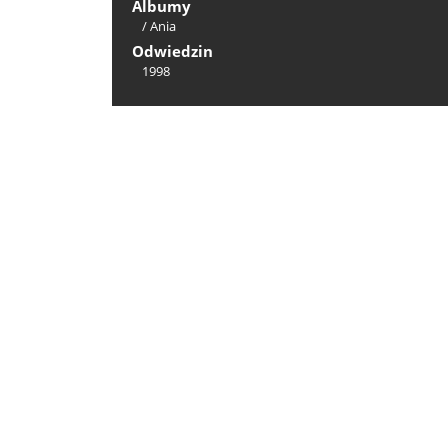
Albumy
/
Ania
Odwiedzin
1998