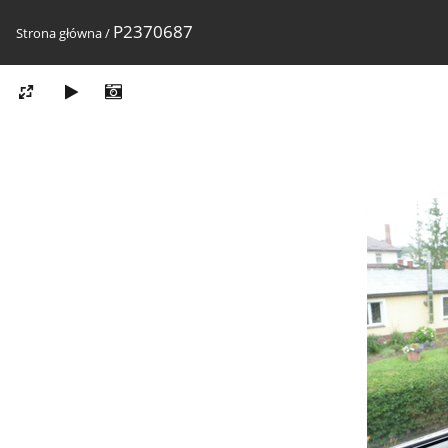
P2370687
Strona główna
/