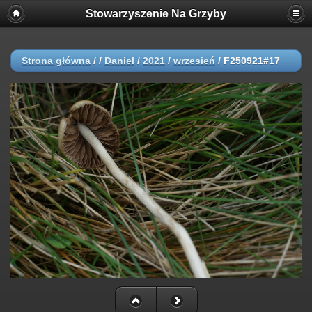
Stowarzyszenie Na Grzyby
Strona główna
/
/
Daniel
/
2021
/
wrzesień
/
F250921#17